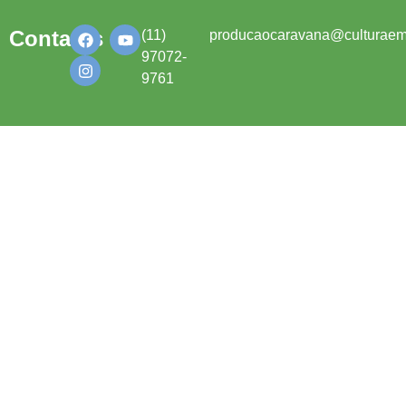
Contatos
(11)
producaocaravana@culturaem
97072-
9761