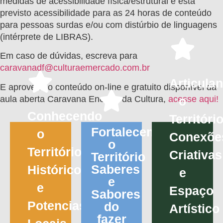
medidas de acessibilidade física/estrutural e está
previsto acessibilidade para as 24 horas de conteúdo
para pessoas surdas e/ou com distúrbio de linguagens
(intérprete de LIBRAS).
Em caso de dúvidas, escreva para
caravanadf@culturaemercado.com.br
Articula
Pedreira)
E aproveite o conteúdo on-line e gratuito disponível da
aula aberta Caravana Energia da Cultura,
acesse aqui!
o
João
Convi
Conhecendo
Territóri
e
e
Fortalecendo
o
Conexõe
Haeser
Costta
o
Biasoli
Território
Criativas
Gustavo
Fillipe
Território
Larissa
Saberes
Histórico
e
Quintas,
Artista
e
e
e
Espaço
(Ana
dos
Sabores
Kazumi
Potencias
do
Artístico
Tripé
Aprese
Carolina
fazer